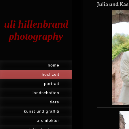
Julia und Ka
uli hillenbrand
photography
home
hochzeit
portrait
landschaften
tiere
kunst und graffiti
architektur