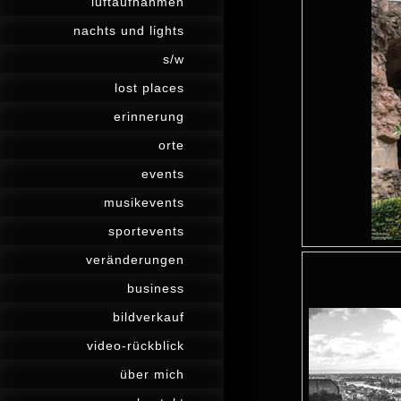
luftaufnahmen
nachts und lights
s/w
lost places
erinnerung
orte
events
musikevents
sportevents
veränderungen
business
bildverkauf
video-rückblick
über mich